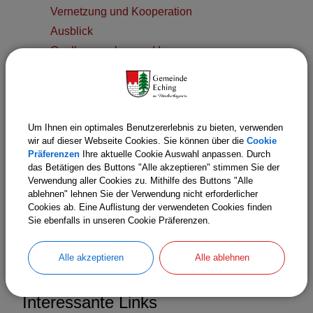
Vernetzung und Kooperation
Ausblick
Quellenangaben und Impressum
Wissenswertes für Eltern
Speiseplan
Formulare
Um Ihnen ein optimales Benutzererlebnis zu bieten, verwenden
Elternbeirat
wir auf dieser Webseite Cookies. Sie können über die
Cookie
Präferenzen
Ihre aktuelle Cookie Auswahl anpassen. Durch
das Betätigen des Buttons "Alle akzeptieren" stimmen Sie der
Kinderkrippe Zwergenschloss
Links
Verwendung aller Cookies zu. Mithilfe des Buttons "Alle
Inhaltsverzeichnis
ablehnen" lehnen Sie der Verwendung nicht erforderlicher
Cookies ab. Eine Auflistung der verwendeten Cookies finden
Sie ebenfalls in unseren Cookie Präferenzen.
Alle akzeptieren
Alle ablehnen
Interessante Links